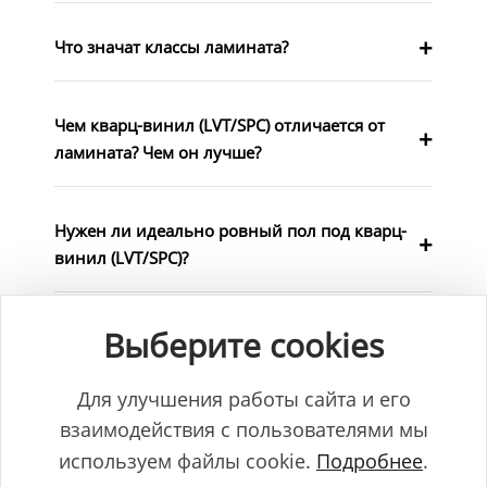
Что значат классы ламината?
Чем кварц-винил (LVT/SPC) отличается от
ламината? Чем он лучше?
Нужен ли идеально ровный пол под кварц-
винил (LVT/SPC)?
Выберите cookies
Как выбрать цвет плинтуса?
Для улучшения работы сайта и его
Чем можно красить плинтусы из
взаимодействия с пользователями мы
дюрополимера?
используем файлы cookie.
Подробнее
.