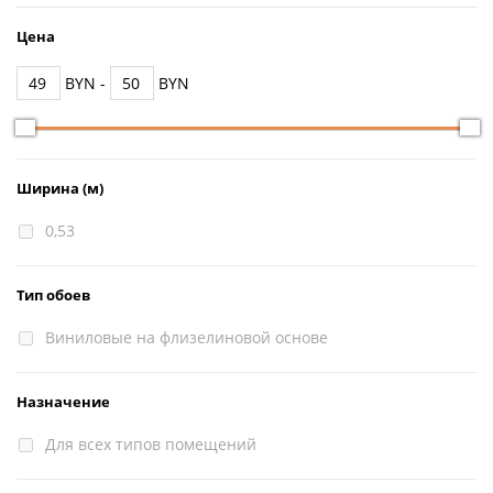
Цена
BYN -
BYN
Ширина (м)
0,53
Тип обоев
Виниловые на флизелиновой основе
Назначение
Для всех типов помещений