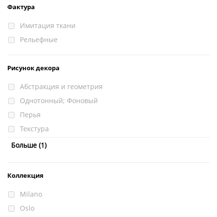
Фактура
Имитация ткани
Рельефные
Рисунок декора
Абстракция и геометрия
Однотонный; Фоновый
Перья
Текстура
Флористика
Больше (1)
Коллекция
Milano
Oslo