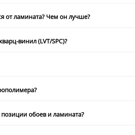
ся от ламината? Чем он лучше?
кварц-винил (LVT/SPC)?
рополимера?
е позиции обоев и ламината?