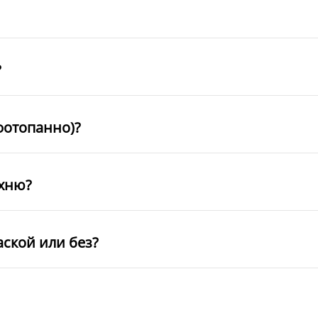
?
фотопанно)?
ухню?
аской или без?