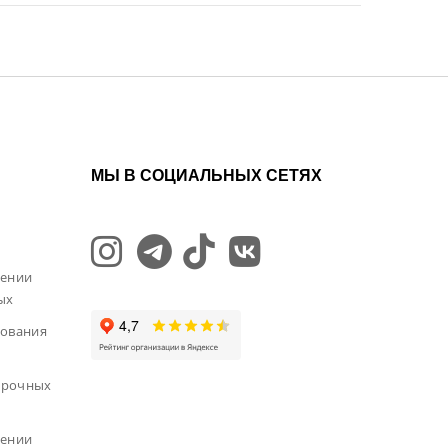
МЫ В СОЦИАЛЬНЫХ СЕТЯХ
шении
ых
зования
арочных
шении