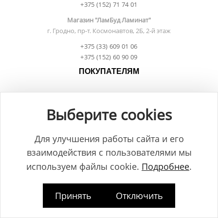
+375 (152) 71 74 01
Магазин "ЛамБуд Ламинат"
г. Гродно, пр-т. Космонавтов, 2Б, 2-й этаж
+375 (33) 609 01 06
+375 (152) 60 90 09
ПОКУПАТЕЛЯМ
Оплата
Выберите cookies
Рассрочка и кредит
Для улучшения работы сайта и его
Доставка
взаимодействия с пользователями мы
Условия возврата
используем файлы cookie.
Подробнее
.
Контакты
Правила поклейки обоев
Принять
Отключить
Правила укладки ламината
ИНФОРМАЦИЯ