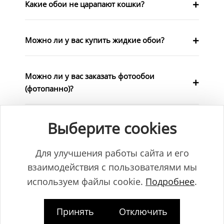
Какие обои не царапают кошки?
Можно ли у вас купить жидкие обои?
Можно ли у вас заказать фотообои
(фотопанно)?
Выберите cookies
Можно ли укладывать ламинат на кухню?
Для улучшения работы сайта и его
Что такое фаска? Лучше ламинат с фаской
взаимодействия с пользователями мы
или без?
используем файлы cookie.
Подробнее
.
Что значат классы ламината?
Принять
Отключить