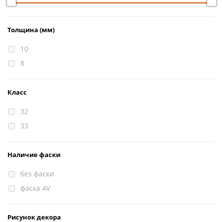
Толщина (мм)
10
8
Класс
32
33
Наличие фаски
без фаски
фаска 4V
Рисунок декора