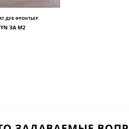
Т ДУБ ФРОНТЬЕР
BYN ЗА М2
СЬ)
ТО ЗАДАВАЕМЫЕ ВОП