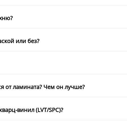
ухню?
аской или без?
ся от ламината? Чем он лучше?
кварц-винил (LVT/SPC)?