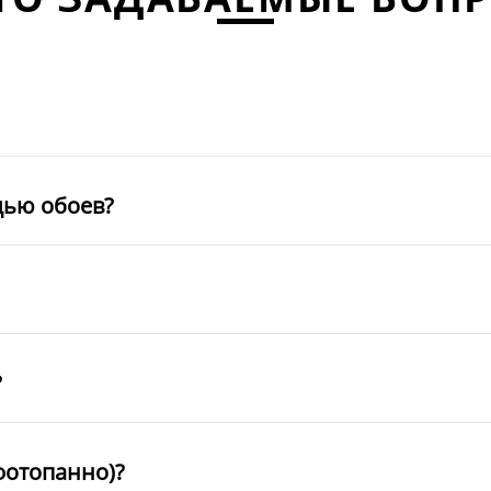
щью обоев?
?
фотопанно)?