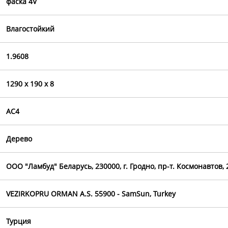
фаска 4V
Влагостойкий
1.9608
1290 х 190 х 8
AC4
Дерево
OOO "Ламбуд" Беларусь, 230000, г. Гродно, пр-т. Космонавтов, 
VEZIRKOPRU ORMAN A.S. 55900 - SamSun, Turkey
Турция