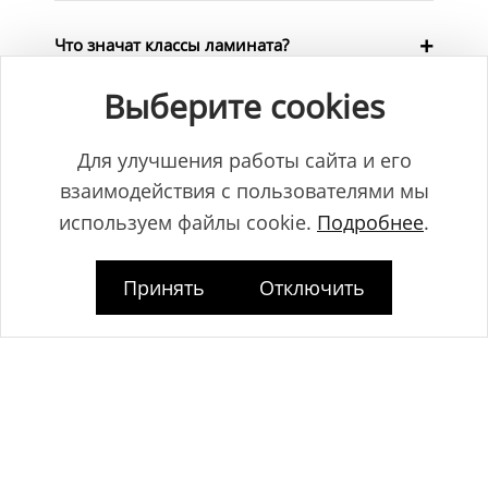
Что значат классы ламината?
Выберите cookies
Чем кварц-винил (LVT/SPC) отличается от
ламината? Чем он лучше?
Для улучшения работы сайта и его
взаимодействия с пользователями мы
используем файлы cookie.
Подробнее
.
Нужен ли идеально ровный пол под кварц-
винил (LVT/SPC)?
Принять
Отключить
Как выбрать цвет плинтуса?
Чем можно красить плинтусы из
дюрополимера?