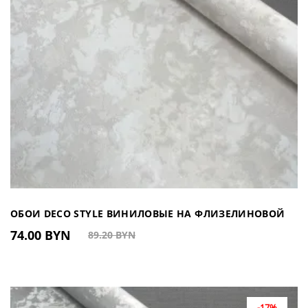
ОБОИ DECO STYLE ВИНИЛОВЫЕ НА ФЛИЗЕЛИНОВОЙ
74.00 BYN
89.20 BYN
ОСНОВЕ DJ604207 (КИТАЙ)
-17%