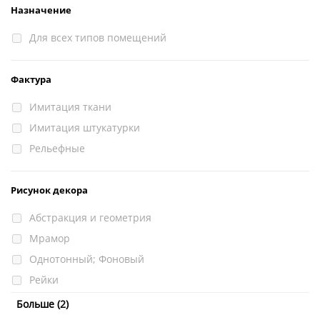
Назначение
Для всех типов помещений
Фактура
Имитация ткани
Имитация штукатурки
Рельефные
Рисунок декора
Абстракция и геометрия
Мрамор
Однотонный; Фоновый
Рейки
Текстура камня, штукатурки
Больше (2)