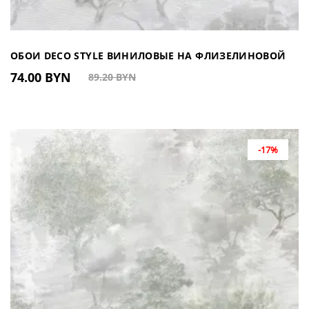
ОБОИ DECO STYLE ВИНИЛОВЫЕ НА ФЛИЗЕЛИНОВОЙ
74.00 BYN
89.20 BYN
ОСНОВЕ DJ601101 (КИТАЙ)
-17%