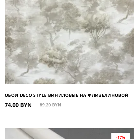
ОБОИ DECO STYLE ВИНИЛОВЫЕ НА ФЛИЗЕЛИНОВОЙ
74.00 BYN
89.20 BYN
ОСНОВЕ DJ601109 (КИТАЙ)
-17%