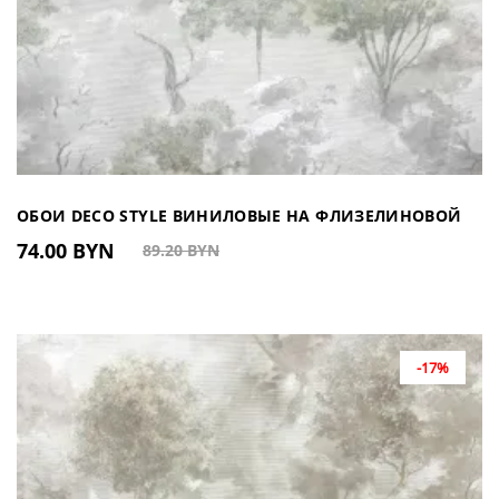
ОБОИ DECO STYLE ВИНИЛОВЫЕ НА ФЛИЗЕЛИНОВОЙ
74.00 BYN
89.20 BYN
ОСНОВЕ DJ601104 (КИТАЙ)
-17%