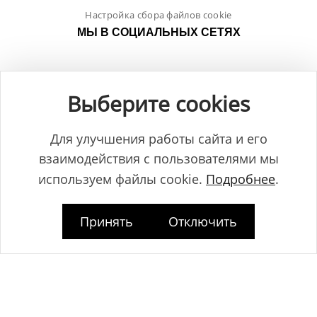
Настройка сбора файлов cookie
МЫ В СОЦИАЛЬНЫХ СЕТЯХ
Выберите cookies
Для улучшения работы сайта и его
взаимодействия с пользователями мы
используем файлы cookie.
Подробнее
.
Принять
Отключить
Общество с ограниченной ответственностью "ЛамБуд", УНП
591013887, Свидетельство о регистрации №0039646 от 27.12.2013 г.,
выданное Главным управлением юстиции Гродненского
горисполкома.
Юридический адрес: Республика Беларусь, 230025, г. Гродно, пр-т.
Космонавтов, 2Б.
Дата регистрации www.lambud.by в Торговом реестре 23.10.2014г. под