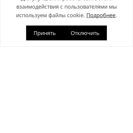
взаимодействия с пользователями мы
используем файлы cookie.
Подробнее
.
Принять
Отключить
Общество с ограниченной ответственностью "ЛамБуд", УНП
591013887, Свидетельство о регистрации №0039646 от 27.12.2013 г.,
выданное Главным управлением юстиции Гродненского
горисполкома.
Юридический адрес: Республика Беларусь, 230025, г. Гродно, пр-т.
Космонавтов, 2Б.
Дата регистрации www.lambud.by в Торговом реестре 23.10.2014г. под
номером 469158, зарегистрировано Администрацией Ленинского
района г. Гродно.
Контакты: тел. +375 (33) 375 73 83, info@lambud.by (указанные
контакты также являются контактами лиц, уполномоченных
рассматривать обращения покупателей о нарушении их прав).
Контакты Отдела торговли и услуг Гродненского горисполкома для
рассмотрения обращений покупателей: тел. +375 (152) 62-69-67, +375
(152) 62-69-71, torg@gorod.grodno.by.