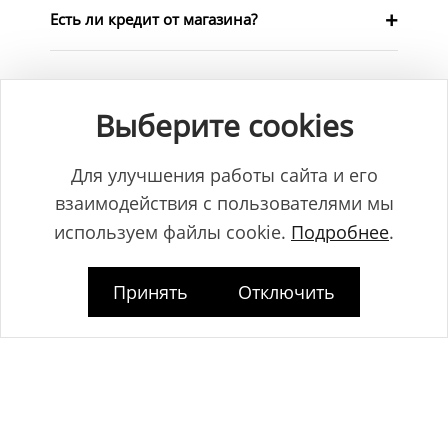
Есть ли кредит от магазина?
Обои и ламинат точно произведены в
Выберите cookies
Европе?
Для улучшения работы сайта и его
Правда ли, что кварц-винил SPC непрочный
взаимодействия с пользователями мы
и легко царапается?
используем файлы cookie.
Подробнее
.
Клеевой кварц-винил (SPC) лучше, чем
Принять
Отключить
замковой?
Встроенная в пол подложка или подложка
отдельно?