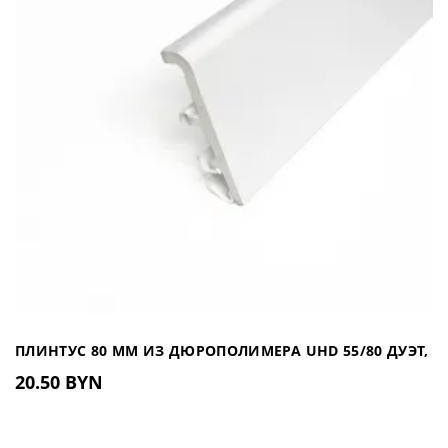
21.90 BYN
..
В КОРЗИНУ
Плинтус 90 мм из Дюрополимер
UHD 45/90
14.50 BYN
..
ПЛИНТУС 80 ММ ИЗ ДЮРОПОЛИМЕРА UHD 55/80 ДУЭТ,
20.50 BYN
2М
В КОРЗИНУ