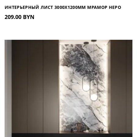
ИНТЕРЬЕРНЫЙ ЛИСТ 3000Х1200ММ МРАМОР НЕРО
209.00 BYN
МАТОВЫЙ IL 2004 (РОССИЯ)