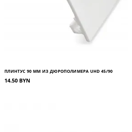
Мрамор Неро Линеа IL 2003
(Россия)
209.00 BYN
Интерьерный лист выполнен из
полимера высокой плотности, что
обеспечивает его высокую
водостойкость...
ПЛИНТУС 90 ММ ИЗ ДЮРОПОЛИМЕРА UHD 45/90
В КОРЗИНУ
14.50 BYN
Интерьерный лист 3000х1200м
Мрамор Неро Матовый IL 2004
NEW
(Россия)
209.00 BYN