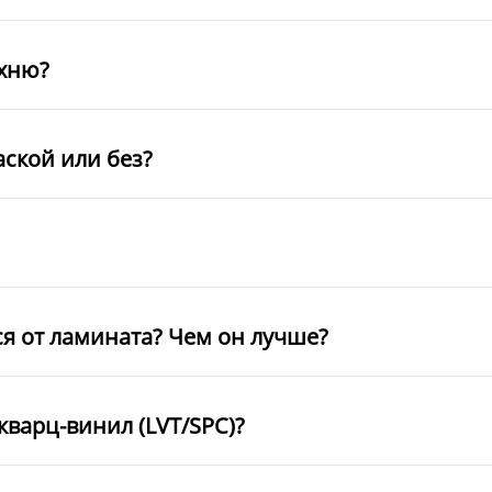
ухню?
аской или без?
ся от ламината? Чем он лучше?
кварц-винил (LVT/SPC)?