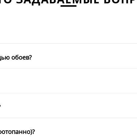
щью обоев?
?
фотопанно)?