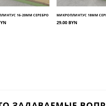
ЛИНТУС 16-20ММ СЕРЕБРО
МИКРОПЛИНТУС 18ММ СЕР
BYN
29.00 BYN
Й С КОМПЛЕКТОМ
МАТОВЫЙ С КОМПЛЕКТОМ
Н
ПРУЖИН
ТО ЗАДАВАЕМЫЕ ВОП