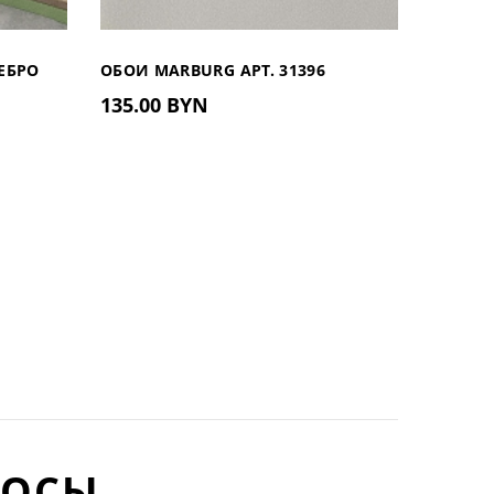
ЕБРО
ОБОИ MARBURG АРТ. 31396
ОБОИ M
135.00 BYN
135.0
(ГЕРМАНИЯ)
(ГЕРМА
РОСЫ