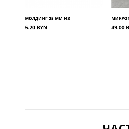
МОЛДИНГ 25 ММ ИЗ
МИКРОП
5.20 BYN
49.00 
ДЮРОПОЛИМЕРА UHD 01/25
МАТОВЫ
ПРУЖИ
ЧАС