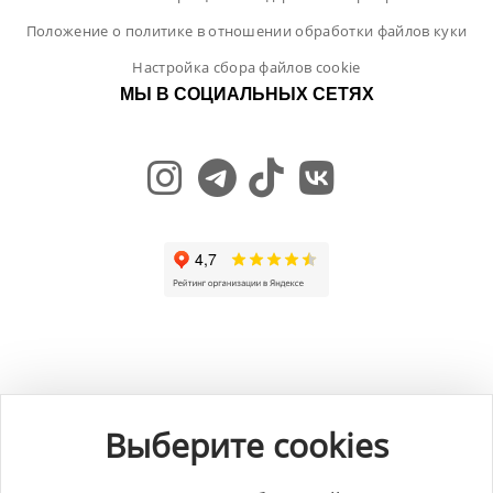
Положение о политике в отношении обработки файлов куки
Настройка сбора файлов cookie
МЫ В СОЦИАЛЬНЫХ СЕТЯХ
Общество с ограниченной ответственностью "ЛамБуд", УНП
591013887, Свидетельство о регистрации №0039646 от 27.12.2013 г.,
Выберите cookies
выданное Главным управлением юстиции Гродненского
горисполкома.
Юридический адрес: Республика Беларусь, 230025, г. Гродно, пр-т.