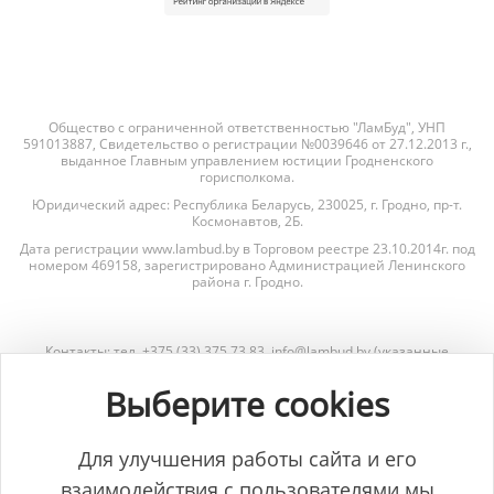
Общество с ограниченной ответственностью "ЛамБуд", УНП
591013887, Свидетельство о регистрации №0039646 от 27.12.2013 г.,
выданное Главным управлением юстиции Гродненского
горисполкома.
Юридический адрес: Республика Беларусь, 230025, г. Гродно, пр-т.
Космонавтов, 2Б.
Дата регистрации www.lambud.by в Торговом реестре 23.10.2014г. под
номером 469158, зарегистрировано Администрацией Ленинского
района г. Гродно.
Контакты: тел. +375 (33) 375 73 83, info@lambud.by (указанные
контакты также являются контактами лиц, уполномоченных
рассматривать обращения покупателей о нарушении их прав).
Выберите cookies
Контакты Отдела торговли и услуг Гродненского горисполкома для
рассмотрения обращений покупателей: тел. +375 (152) 62-69-67, +375
(152) 62-69-71, torg@gorod.grodno.by.
Для улучшения работы сайта и его
взаимодействия с пользователями мы