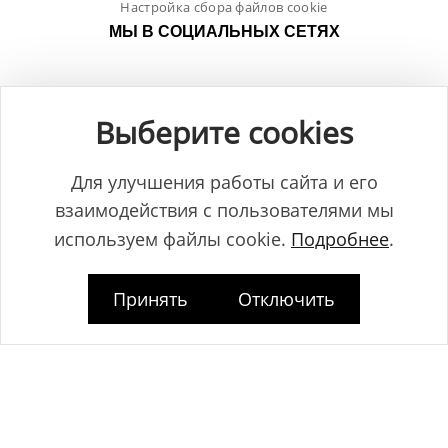
Настройка сбора файлов cookie
МЫ В СОЦИАЛЬНЫХ СЕТЯХ
Выберите cookies
Для улучшения работы сайта и его
взаимодействия с пользователями мы
используем файлы cookie.
Подробнее
.
Принять
Отключить
Общество с ограниченной ответственностью "ЛамБуд", УНП
591013887, Свидетельство о регистрации №0039646 от 27.12.2013 г.,
выданное Главным управлением юстиции Гродненского
горисполкома.
Юридический адрес: Республика Беларусь, 230025, г. Гродно, пр-т.
Космонавтов, 2Б.
Дата регистрации www.lambud.by в Торговом реестре 23.10.2014г. под
номером 469158, зарегистрировано Администрацией Ленинского