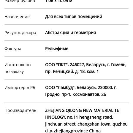
Размер рулона
1,06 х 10,05 м
Назначение
Для всех типов помещений
Рисунок декора
Абстракция и геометрия
Фактура
Рельефные
Изготовлено
ООО "ПКТ", 246027, Беларусь, г. Гомель,
по заказу
пр. Речицкий, д. 18, ком. 1
Импортер в РБ
ООО "Ламбуд", Беларусь, 230000, г.
Гродно, пр-т. Космонавтов, 2Б
Производитель
ZHEJIANG QILONG NEW MATERIAL TE
HNOLOGY, no.11 hengsheng road,
jinchuan street, changshan town, quzhou
city, zhejiangprovince China