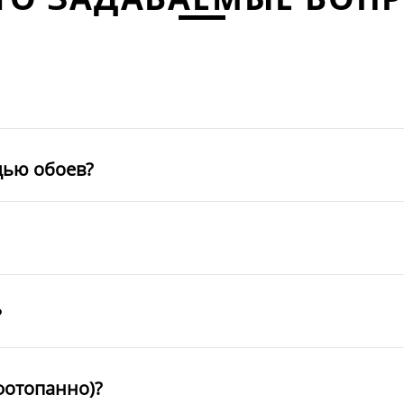
щью обоев?
?
фотопанно)?