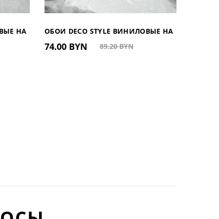
ВЫЕ НА
ОБОИ DECO STYLE ВИНИЛОВЫЕ НА
ПЛИНТУ
74.00 BYN
17.90
89.20 BYN
ФЛИЗЕЛИНОВОЙ ОСНОВЕ
ДЮРОПО
HC100107 (КИТАЙ)
РОСЫ