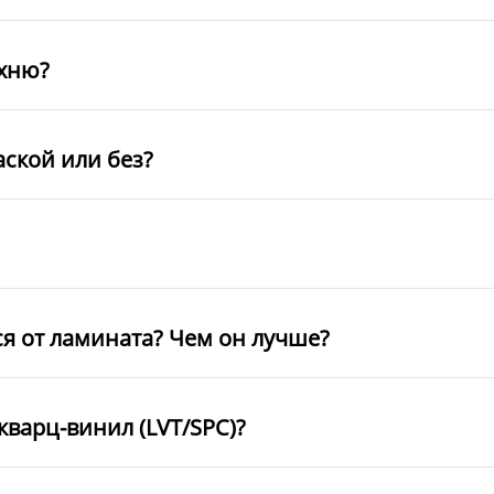
ухню?
аской или без?
ся от ламината? Чем он лучше?
кварц-винил (LVT/SPC)?