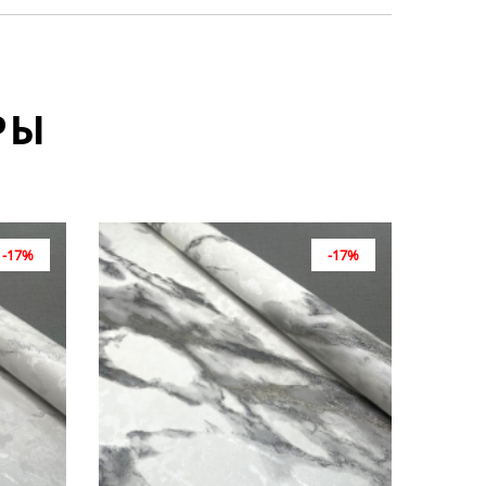
РЫ
-17%
-17%