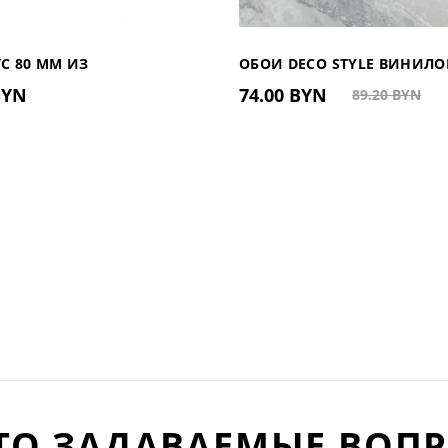
С 80 ММ ИЗ
ОБОИ DECO STYLE ВИНИЛО
BYN
74.00 BYN
89.20 BYN
ЛИМЕРА UHD 01/80, 2М
ФЛИЗЕЛИНОВОЙ ОСНОВЕ
HC100103 (КИТАЙ)
ТО ЗАДАВАЕМЫЕ ВОП