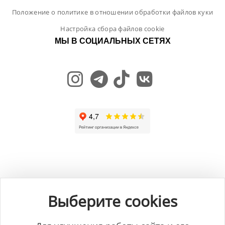
Положение о политике в отношении обработки файлов куки
Настройка сбора файлов cookie
МЫ В СОЦИАЛЬНЫХ СЕТЯХ
Общество с ограниченной ответственностью "ЛамБуд", УНП
591013887, Свидетельство о регистрации №0039646 от 27.12.2013 г.,
Выберите cookies
выданное Главным управлением юстиции Гродненского
горисполкома.
Юридический адрес: Республика Беларусь, 230025, г. Гродно, пр-т.