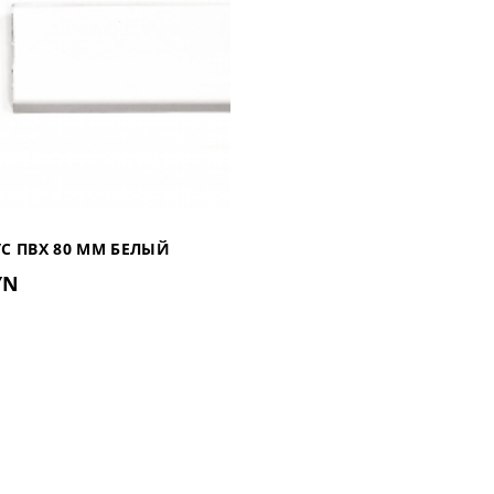
С ПВХ 80 ММ БЕЛЫЙ
YN
ЫЙ