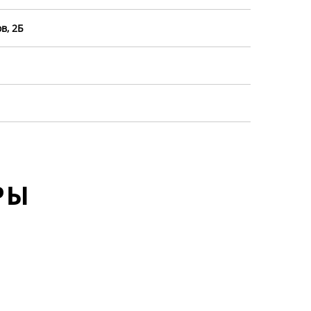
в, 2Б
РЫ