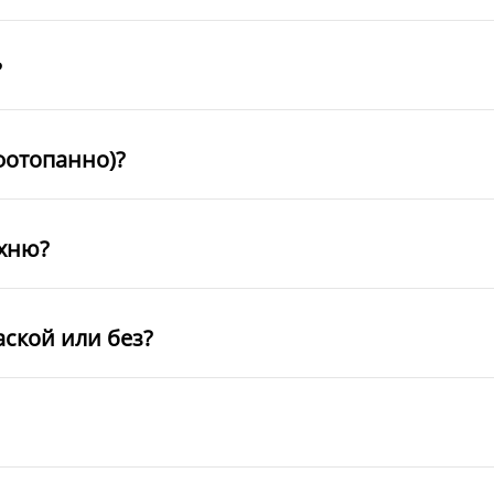
?
фотопанно)?
ухню?
аской или без?