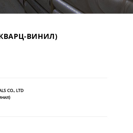
(КВАРЦ-ВИНИЛ)
LS CO., LTD
инил)