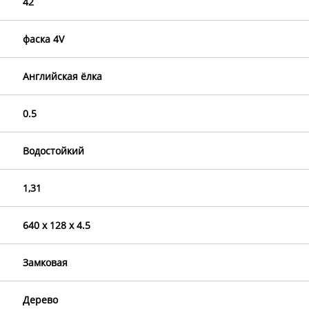
42
фаска 4V
Английская ёлка
0.5
Водостойкий
1,31
640 x 128 x 4.5
Замковая
Дерево