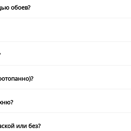
щью обоев?
?
фотопанно)?
ухню?
аской или без?