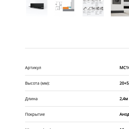
Артикул
МС16
Высота (мм):
20+5
Длина
2,4м
Покрытие
Ано