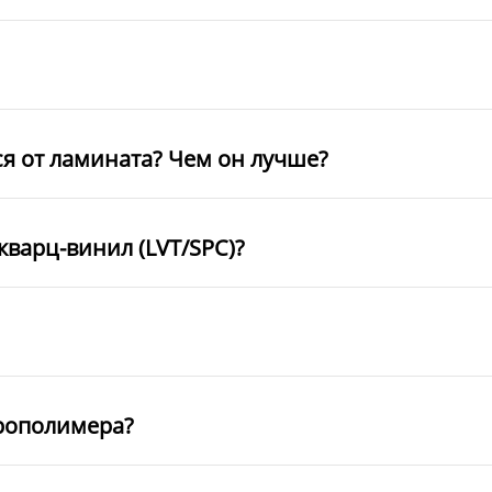
ся от ламината? Чем он лучше?
кварц-винил (LVT/SPC)?
рополимера?