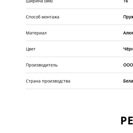
Ширина (мм)
16
Способ монтажа
Пру
Материал
Алю
Цвет
Чёр
Производитель
ООО 
Страна производства
Бела
Р