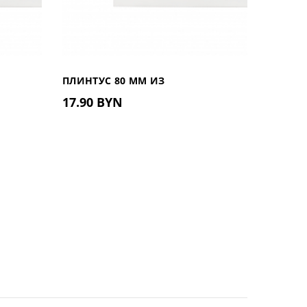
ПЛИНТУС 80 ММ ИЗ
17.90 BYN
, 2М
ДЮРОПОЛИМЕРА UHD 01/80, 2.4М