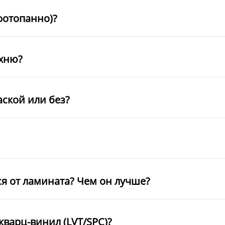
фотопанно)?
ухню?
аской или без?
ся от ламината? Чем он лучше?
кварц-винил (LVT/SPC)?