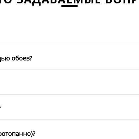
щью обоев?
?
фотопанно)?