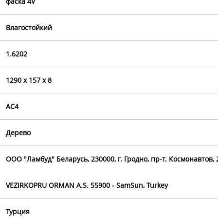
фаска 4V
Влагостойкий
1.6202
1290 х 157 х 8
AC4
Дерево
OOO "Ламбуд" Беларусь, 230000, г. Гродно, пр-т. Космонавтов, 
VEZIRKOPRU ORMAN A.S. 55900 - SamSun, Turkey
Турция