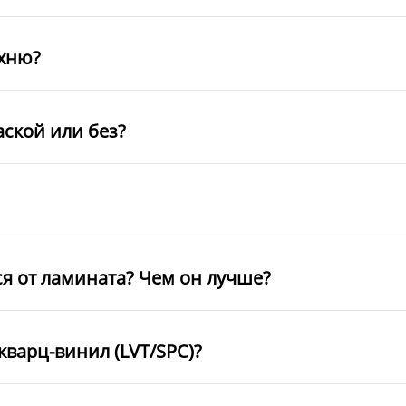
ухню?
аской или без?
ся от ламината? Чем он лучше?
кварц-винил (LVT/SPC)?