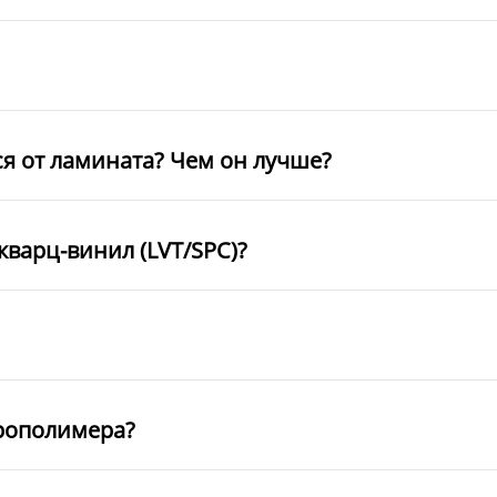
ся от ламината? Чем он лучше?
кварц-винил (LVT/SPC)?
рополимера?