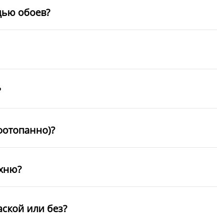
щью обоев?
?
фотопанно)?
ухню?
аской или без?