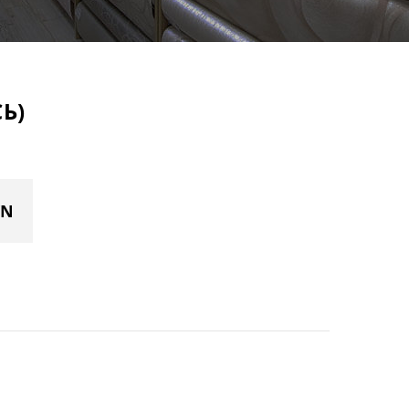
Ь)
YN