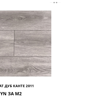
Т ДУБ КАНТЕ 2011
BYN ЗА М2
Я)