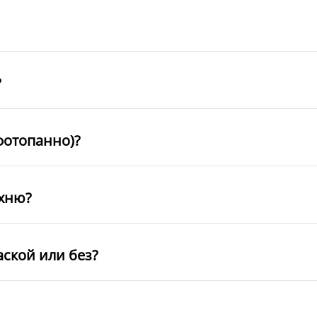
?
фотопанно)?
ухню?
аской или без?