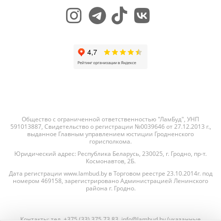
Общество с ограниченной ответственностью "ЛамБуд", УНП
591013887, Свидетельство о регистрации №0039646 от 27.12.2013 г.,
выданное Главным управлением юстиции Гродненского
горисполкома.
Юридический адрес: Республика Беларусь, 230025, г. Гродно, пр-т.
Космонавтов, 2Б.
Дата регистрации www.lambud.by в Торговом реестре 23.10.2014г. под
номером 469158, зарегистрировано Администрацией Ленинского
района г. Гродно.
Контакты: тел. +375 (33) 375 73 83, info@lambud.by (указанные