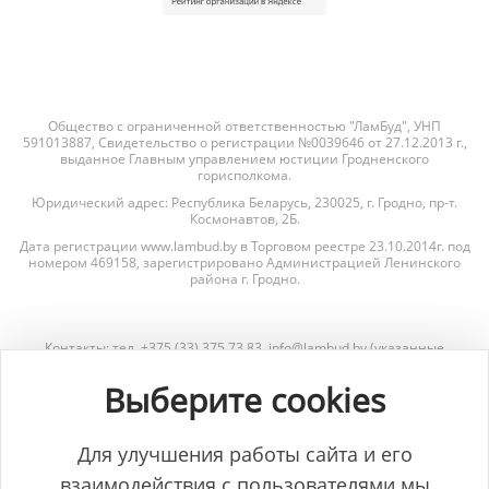
Общество с ограниченной ответственностью "ЛамБуд", УНП
591013887, Свидетельство о регистрации №0039646 от 27.12.2013 г.,
выданное Главным управлением юстиции Гродненского
горисполкома.
Юридический адрес: Республика Беларусь, 230025, г. Гродно, пр-т.
Космонавтов, 2Б.
Дата регистрации www.lambud.by в Торговом реестре 23.10.2014г. под
номером 469158, зарегистрировано Администрацией Ленинского
района г. Гродно.
Контакты: тел. +375 (33) 375 73 83, info@lambud.by (указанные
контакты также являются контактами лиц, уполномоченных
рассматривать обращения покупателей о нарушении их прав).
Выберите cookies
Контакты Отдела торговли и услуг Гродненского горисполкома для
рассмотрения обращений покупателей: тел. +375 (152) 62-69-67, +375
(152) 62-69-71, torg@gorod.grodno.by.
Для улучшения работы сайта и его
взаимодействия с пользователями мы