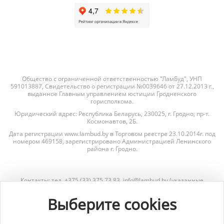
Общество с ограниченной ответственностью "ЛамБуд", УНП
591013887, Свидетельство о регистрации №0039646 от 27.12.2013 г.,
выданное Главным управлением юстиции Гродненского
горисполкома.
Юридический адрес: Республика Беларусь, 230025, г. Гродно, пр-т.
Космонавтов, 2Б.
Дата регистрации www.lambud.by в Торговом реестре 23.10.2014г. под
номером 469158, зарегистрировано Администрацией Ленинского
района г. Гродно.
Контакты: тел. +375 (33) 375 73 83, info@lambud.by (указанные
контакты также являются контактами лиц, уполномоченных
рассматривать обращения покупателей о нарушении их прав).
Выберите cookies
Контакты Отдела торговли и услуг Гродненского горисполкома для
рассмотрения обращений покупателей: тел. +375 (152) 62-69-67, +375
(152) 62-69-71, torg@gorod.grodno.by.