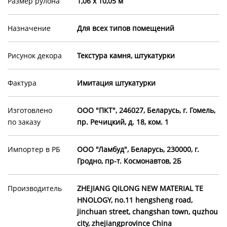
Размер рулона
1,06 х 10,05 м
Назначение
Для всех типов помещений
Рисунок декора
Текстура камня, штукатурки
Фактура
Имитация штукатурки
Изготовлено
ООО "ПКТ", 246027, Беларусь, г. Гомель,
по заказу
пр. Речицкий, д. 18, ком. 1
Импортер в РБ
ООО "Ламбуд", Беларусь, 230000, г.
Гродно, пр-т. Космонавтов, 2Б
Производитель
ZHEJIANG QILONG NEW MATERIAL TE
HNOLOGY, no.11 hengsheng road,
jinchuan street, changshan town, quzhou
city, zhejiangprovince China