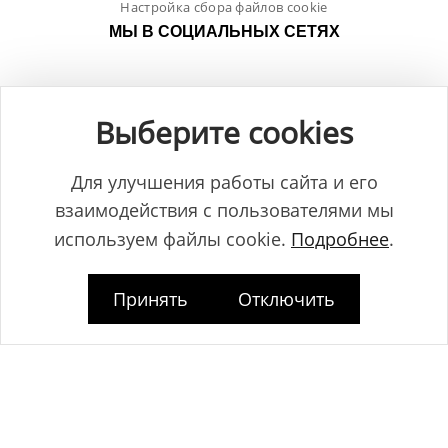
Настройка сбора файлов cookie
МЫ В СОЦИАЛЬНЫХ СЕТЯХ
Выберите cookies
Для улучшения работы сайта и его
взаимодействия с пользователями мы
используем файлы cookie.
Подробнее
.
Принять
Отключить
Общество с ограниченной ответственностью "ЛамБуд", УНП
591013887, Свидетельство о регистрации №0039646 от 27.12.2013 г.,
выданное Главным управлением юстиции Гродненского
горисполкома.
Юридический адрес: Республика Беларусь, 230025, г. Гродно, пр-т.
Космонавтов, 2Б.
Дата регистрации www.lambud.by в Торговом реестре 23.10.2014г. под
номером 469158, зарегистрировано Администрацией Ленинского