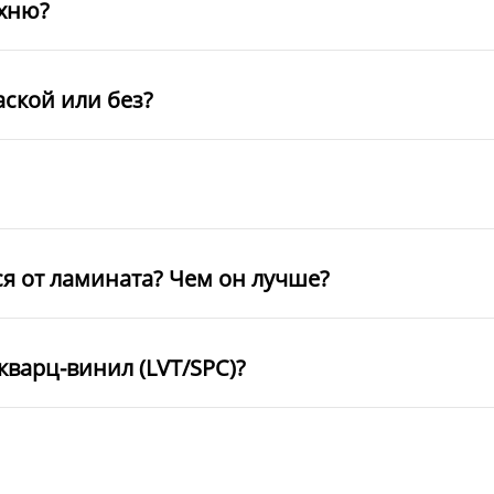
ухню?
аской или без?
ся от ламината? Чем он лучше?
кварц-винил (LVT/SPC)?