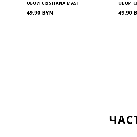
ОБОИ CRISTIANA MASI
ОБОИ C
49.90 BYN
49.90 
ВИНИЛОВЫЕ НА ФЛИЗЕЛИНОВОЙ
ВИНИЛ
ОСНОВЕ АРТ. 9711 (ИТАЛИЯ)
ОСНОВЕ 
ЧАС