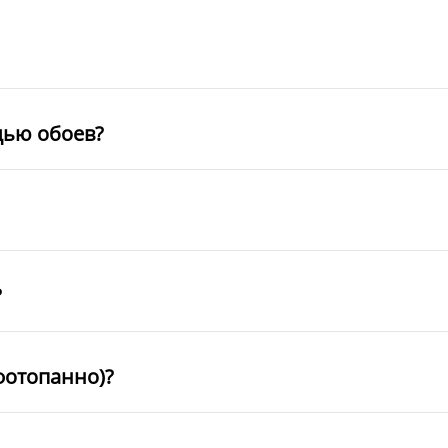
щью обоев?
?
фотопанно)?