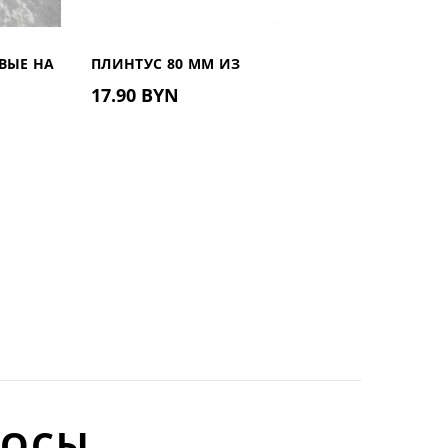
ВЫЕ НА
ПЛИНТУС 80 ММ ИЗ
17.90 BYN
L090603
ДЮРОПОЛИМЕРА UHD 01/80, 2.4М
РОСЫ