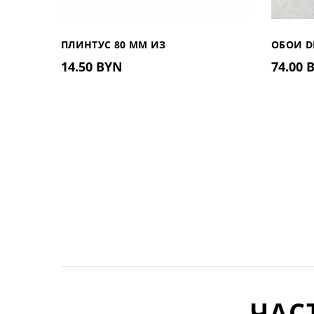
ПЛИНТУС 80 ММ ИЗ
ОБОИ D
14.50 BYN
74.00
ДЮРОПОЛИМЕРА UHD 01/80, 2М
ФЛИЗЕЛ
(КИТАЙ
ЧАС