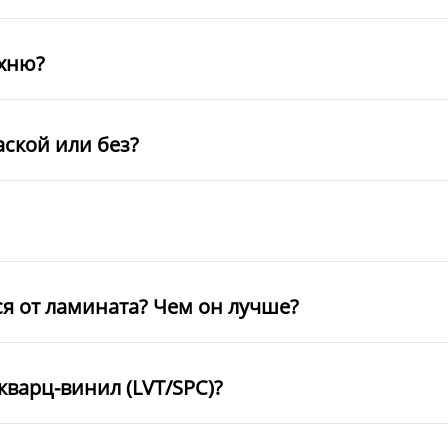
ухню?
аской или без?
ся от ламината? Чем он лучше?
кварц-винил (LVT/SPC)?