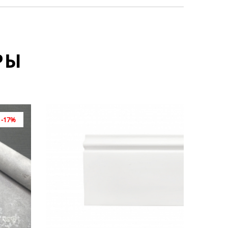
РЫ
-17%