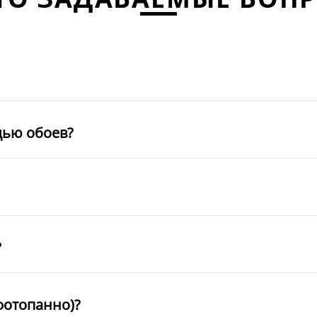
щью обоев?
?
фотопанно)?