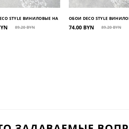
ECO STYLE ВИНИЛОВЫЕ НА
ОБОИ DECO STYLE ВИНИЛО
 BYN
74.00 BYN
89.20 BYN
89.20 BYN
ИНОВОЙ ОСНОВЕ LL090602
ФЛИЗЕЛИНОВОЙ ОСНОВЕ L
)
(КИТАЙ)
ТО ЗАДАВАЕМЫЕ ВОП