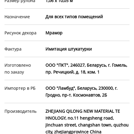
Размер рулона
1,06 х 10,05 м
Назначение
Для всех типов помещений
Рисунок декора
Мрамор
Фактура
Имитация штукатурки
Изготовлено
ООО "ПКТ", 246027, Беларусь, г. Гомель,
по заказу
пр. Речицкий, д. 18, ком. 1
Импортер в РБ
ООО "Ламбуд", Беларусь, 230000, г.
Гродно, пр-т. Космонавтов, 2Б
Производитель
ZHEJIANG QILONG NEW MATERIAL TE
HNOLOGY, no.11 hengsheng road,
jinchuan street, changshan town, quzhou
city, zhejiangprovince China