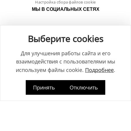
Настройка сбора файлов cookie
МЫ В СОЦИАЛЬНЫХ СЕТЯХ
Выберите cookies
Для улучшения работы сайта и его
взаимодействия с пользователями мы
используем файлы cookie.
Подробнее
.
Принять
Отключить
Общество с ограниченной ответственностью "ЛамБуд", УНП
591013887, Свидетельство о регистрации №0039646 от 27.12.2013 г.,
выданное Главным управлением юстиции Гродненского
горисполкома.
Юридический адрес: Республика Беларусь, 230025, г. Гродно, пр-т.
Космонавтов, 2Б.
Дата регистрации www.lambud.by в Торговом реестре 23.10.2014г. под
номером 469158, зарегистрировано Администрацией Ленинского