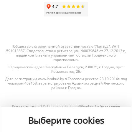
Общество с ограниченной ответственностью "ЛамБуд", УНП
591013887, Свидетельство о регистрации №0039646 от 27.12.2013 г.,
выданное Главным управлением юстиции Гродненского
горисполкома.
Юридический адрес: Республика Беларусь, 230025, г. Гродно, пр-т.
Космонавтов, 2Б.
Дата регистрации www.lambud.by в Торговом реестре 23.10.2014г. под
номером 469158, зарегистрировано Администрацией Ленинского
района г. Гродно.
Контакты: тел. +375 (33) 375 73 83, info@lambud.by (указанные
контакты также являются контактами лиц, уполномоченных
рассматривать обращения покупателей о нарушении их прав).
Выберите cookies
Контакты Отдела торговли и услуг Гродненского горисполкома для
рассмотрения обращений покупателей: тел. +375 (152) 62-69-67, +375
(152) 62-69-71, torg@gorod.grodno.by.