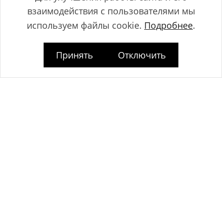
взаимодействия с пользователями мы
используем файлы cookie.
Подробнее
.
Принять
Отключить
Общество с ограниченной ответственностью "ЛамБуд", УНП
591013887, Свидетельство о регистрации №0039646 от 27.12.2013 г.,
выданное Главным управлением юстиции Гродненского
горисполкома.
Юридический адрес: Республика Беларусь, 230025, г. Гродно, пр-т.
Космонавтов, 2Б.
Дата регистрации www.lambud.by в Торговом реестре 23.10.2014г. под
номером 469158, зарегистрировано Администрацией Ленинского
района г. Гродно.
Контакты: тел. +375 (33) 375 73 83, info@lambud.by (указанные
контакты также являются контактами лиц, уполномоченных
рассматривать обращения покупателей о нарушении их прав).
Контакты Отдела торговли и услуг Гродненского горисполкома для
рассмотрения обращений покупателей: тел. +375 (152) 62-69-67, +375
(152) 62-69-71, torg@gorod.grodno.by.