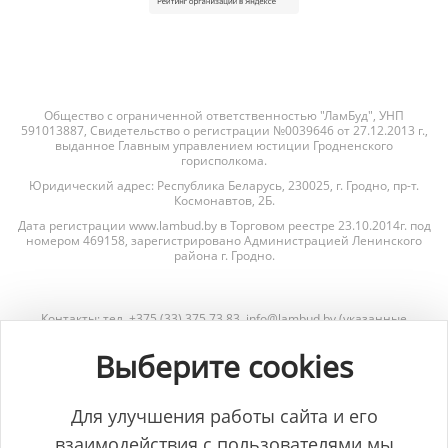
Общество с ограниченной ответственностью "ЛамБуд", УНП
591013887, Свидетельство о регистрации №0039646 от 27.12.2013 г.,
выданное Главным управлением юстиции Гродненского
горисполкома.
Юридический адрес: Республика Беларусь, 230025, г. Гродно, пр-т.
Космонавтов, 2Б.
Дата регистрации www.lambud.by в Торговом реестре 23.10.2014г. под
номером 469158, зарегистрировано Администрацией Ленинского
района г. Гродно.
Контакты: тел. +375 (33) 375 73 83, info@lambud.by (указанные
контакты также являются контактами лиц, уполномоченных
рассматривать обращения покупателей о нарушении их прав).
Выберите cookies
Контакты Отдела торговли и услуг Гродненского горисполкома для
рассмотрения обращений покупателей: тел. +375 (152) 62-69-67, +375
(152) 62-69-71, torg@gorod.grodno.by.
Для улучшения работы сайта и его
взаимодействия с пользователями мы