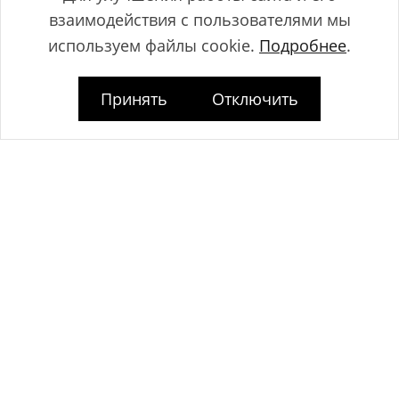
взаимодействия с пользователями мы
используем файлы cookie.
Подробнее
.
Принять
Отключить
Общество с ограниченной ответственностью "ЛамБуд", УНП
591013887, Свидетельство о регистрации №0039646 от 27.12.2013 г.,
выданное Главным управлением юстиции Гродненского
горисполкома.
Юридический адрес: Республика Беларусь, 230025, г. Гродно, пр-т.
Космонавтов, 2Б.
Дата регистрации www.lambud.by в Торговом реестре 23.10.2014г. под
номером 469158, зарегистрировано Администрацией Ленинского
района г. Гродно.
Контакты: тел. +375 (33) 375 73 83, info@lambud.by (указанные
контакты также являются контактами лиц, уполномоченных
рассматривать обращения покупателей о нарушении их прав).
Контакты Отдела торговли и услуг Гродненского горисполкома для
рассмотрения обращений покупателей: тел. +375 (152) 62-69-67, +375
(152) 62-69-71, torg@gorod.grodno.by.