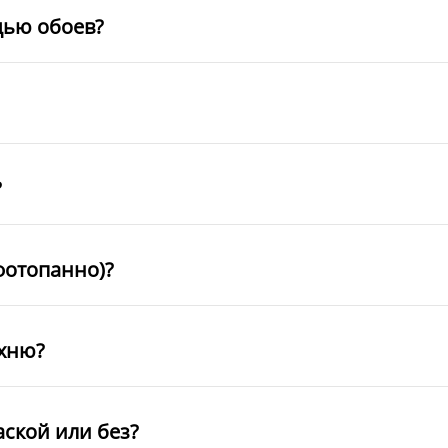
щью обоев?
?
фотопанно)?
ухню?
аской или без?