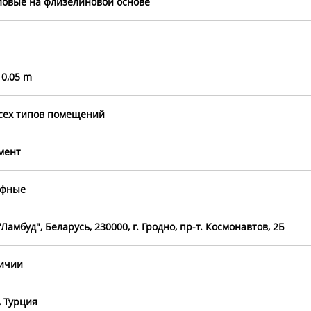
овые на флизелиновой основе
10,05 m
сех типов помещений
мент
ефные
Ламбуд", Беларусь, 230000, г. Гродно, пр-т. Космонавтов, 2Б
личии
 Турция