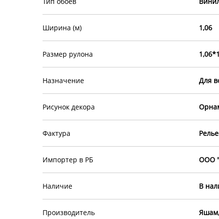
Тип обоев
Винил
Ширина (м)
1,06
Размер рулона
1,06*
Назначение
Для в
Рисунок декора
Орна
Фактура
Рель
Импортер в РБ
ООО "
Наличие
В на
Производитель
Яшам,