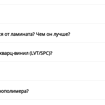
ся от ламината? Чем он лучше?
кварц-винил (LVT/SPC)?
рополимера?