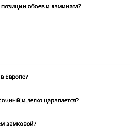
е позиции обоев и ламината?
в Европе?
рочный и легко царапается?
ем замковой?