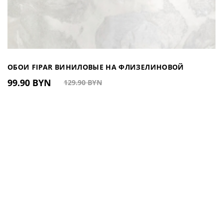
ОБОИ FIPAR ВИНИЛОВЫЕ НА ФЛИЗЕЛИНОВОЙ
99.90 BYN
129.90 BYN
ОСНОВЕ АРТ. 23540 (РОССИЯ)