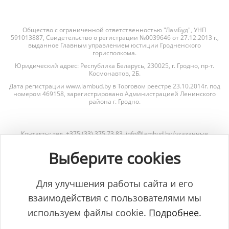
Общество с ограниченной ответственностью "ЛамБуд", УНП
591013887, Свидетельство о регистрации №0039646 от 27.12.2013 г.,
выданное Главным управлением юстиции Гродненского
горисполкома.
Юридический адрес: Республика Беларусь, 230025, г. Гродно, пр-т.
Космонавтов, 2Б.
Дата регистрации www.lambud.by в Торговом реестре 23.10.2014г. под
номером 469158, зарегистрировано Администрацией Ленинского
района г. Гродно.
Контакты: тел. +375 (33) 375 73 83, info@lambud.by (указанные
контакты также являются контактами лиц, уполномоченных
рассматривать обращения покупателей о нарушении их прав).
Выберите cookies
Контакты Отдела торговли и услуг Гродненского горисполкома для
рассмотрения обращений покупателей: тел. +375 (152) 62-69-67, +375
(152) 62-69-71, torg@gorod.grodno.by.
Для улучшения работы сайта и его
взаимодействия с пользователями мы
используем файлы cookie.
Подробнее
.