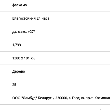
фаска 4V
Влагостойкий 24 часа
да, макс. +27°
1,733
1380 х 191 х 8
Дерево
25
OOO "Ламбуд" Беларусь, 230000, г. Гродно, пр-т. Космона