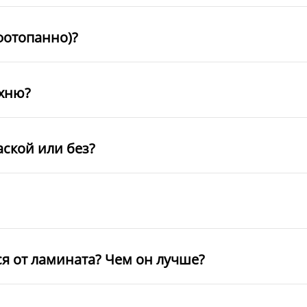
фотопанно)?
ухню?
аской или без?
ся от ламината? Чем он лучше?