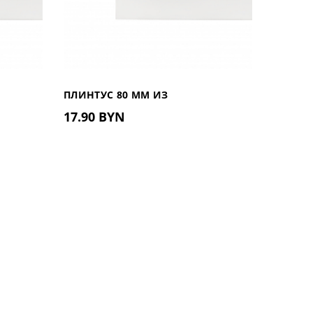
ПЛИНТУС 80 ММ ИЗ
17.90 BYN
, 2М
ДЮРОПОЛИМЕРА UHD 01/80, 2.4М