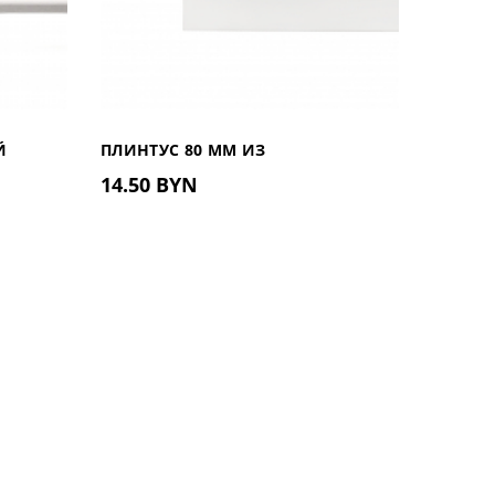
Й
ПЛИНТУС 80 ММ ИЗ
ПЛИНТУ
14.50 BYN
17.90
ДЮРОПОЛИМЕРА UHD 01/80, 2М
ДЮРОПО