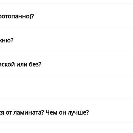
фотопанно)?
ухню?
аской или без?
ся от ламината? Чем он лучше?