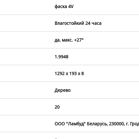
фаска 4V
Влагостойкий 24 часа
да, макс. +27°
1.9948
1292 х 193 х 8
Дерево
20
OOO "Ламбуд" Беларусь, 230000, г. Грод