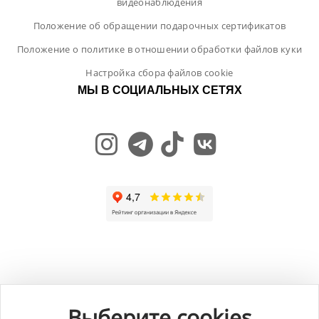
видеонаблюдения
Положение об обращении подарочных сертификатов
Положение о политике в отношении обработки файлов куки
Настройка сбора файлов cookie
МЫ В СОЦИАЛЬНЫХ СЕТЯХ
Общество с ограниченной ответственностью "ЛамБуд", УНП
591013887, Свидетельство о регистрации №0039646 от 27.12.2013 г.,
Выберите cookies
выданное Главным управлением юстиции Гродненского