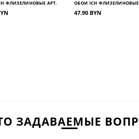
CH ФЛИЗЕЛИНОВЫЕ АРТ.
ОБОИ ICH ФЛИЗЕЛИНОВЫЕ 
BYN
47.90 BYN
(ИСПАНИЯ)
1107-6 (ИСПАНИЯ)
ТО ЗАДАВАЕМЫЕ ВОП