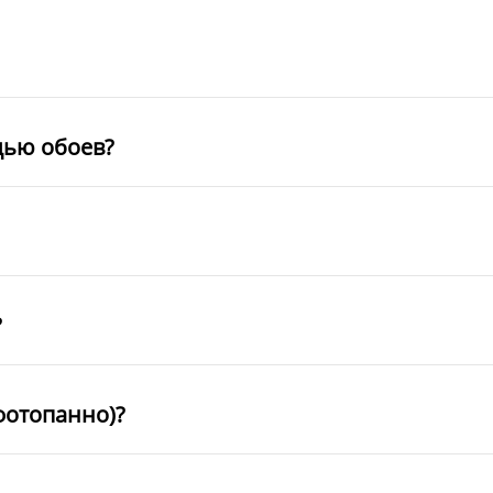
щью обоев?
?
фотопанно)?