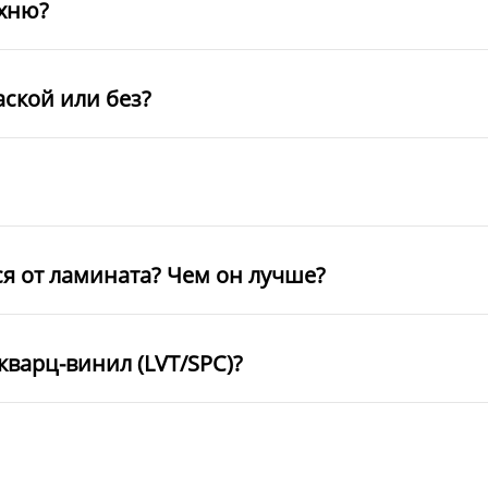
ухню?
аской или без?
ся от ламината? Чем он лучше?
кварц-винил (LVT/SPC)?