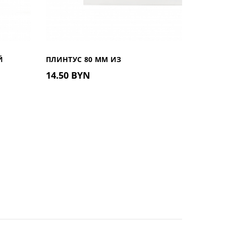
Й
ПЛИНТУС 80 ММ ИЗ
ПЛИНТУ
14.50 BYN
17.90
ДЮРОПОЛИМЕРА UHD 01/80, 2М
ДЮРОПО