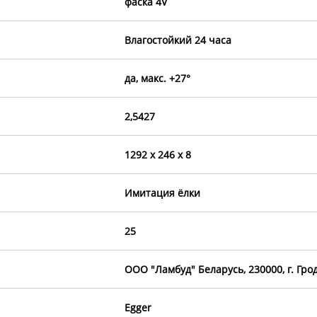
фаска 4V
Влагостойкий 24 часа
да, макс. +27°
2,5427
1292 х 246 х 8
Имитация ёлки
25
OOO "Ламбуд" Беларусь, 230000, г. Грод
Egger