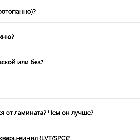
фотопанно)?
ухню?
аской или без?
ся от ламината? Чем он лучше?
кварц-винил (LVT/SPC)?