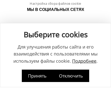
Настройка сбора файлов cookie
МЫ В СОЦИАЛЬНЫХ СЕТЯХ
Выберите cookies
Для улучшения работы сайта и его
взаимодействия с пользователями мы
используем файлы cookie.
Подробнее
.
Принять
Отключить
Общество с ограниченной ответственностью "ЛамБуд", УНП
591013887, Свидетельство о регистрации №0039646 от 27.12.2013 г.,
выданное Главным управлением юстиции Гродненского
горисполкома.
Юридический адрес: Республика Беларусь, 230025, г. Гродно, пр-т.
Космонавтов, 2Б.
Дата регистрации www.lambud.by в Торговом реестре 23.10.2014г. под