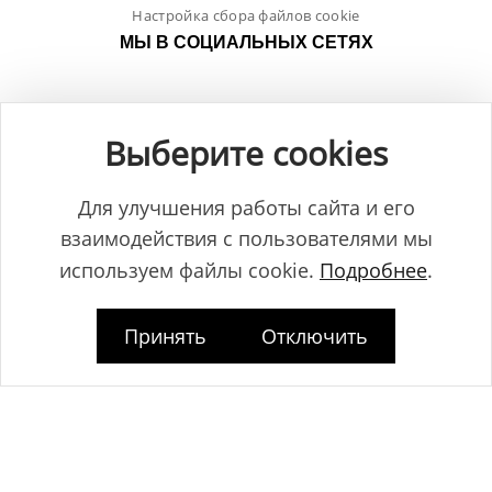
Настройка сбора файлов cookie
МЫ В СОЦИАЛЬНЫХ СЕТЯХ
Выберите cookies
Для улучшения работы сайта и его
взаимодействия с пользователями мы
используем файлы cookie.
Подробнее
.
Принять
Отключить
Общество с ограниченной ответственностью "ЛамБуд", УНП
591013887, Свидетельство о регистрации №0039646 от 27.12.2013 г.,
выданное Главным управлением юстиции Гродненского
горисполкома.
Юридический адрес: Республика Беларусь, 230025, г. Гродно, пр-т.
Космонавтов, 2Б.
Дата регистрации www.lambud.by в Торговом реестре 23.10.2014г. под