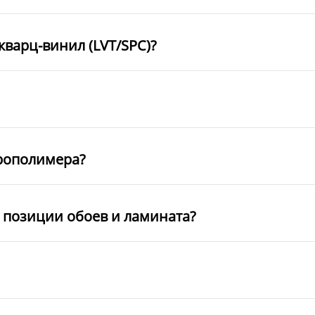
кварц-винил (LVT/SPC)?
рополимера?
е позиции обоев и ламината?