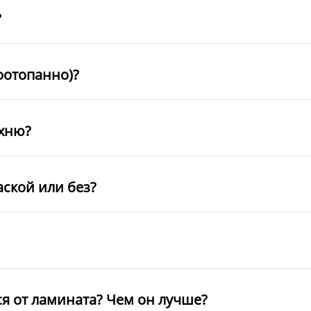
?
фотопанно)?
ухню?
аской или без?
ся от ламината? Чем он лучше?