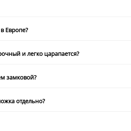
в Европе?
рочный и легко царапается?
ем замковой?
ложка отдельно?