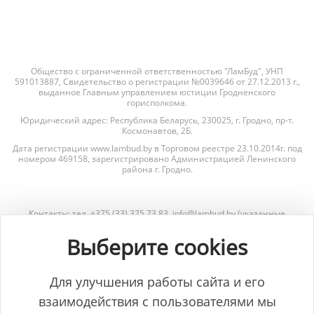
Общество с ограниченной ответственностью "ЛамБуд", УНП
591013887, Свидетельство о регистрации №0039646 от 27.12.2013 г.,
выданное Главным управлением юстиции Гродненского
горисполкома.
Юридический адрес: Республика Беларусь, 230025, г. Гродно, пр-т.
Космонавтов, 2Б.
Дата регистрации www.lambud.by в Торговом реестре 23.10.2014г. под
номером 469158, зарегистрировано Администрацией Ленинского
района г. Гродно.
Контакты: тел. +375 (33) 375 73 83, info@lambud.by (указанные
контакты также являются контактами лиц, уполномоченных
рассматривать обращения покупателей о нарушении их прав).
Выберите cookies
Контакты Отдела торговли и услуг Гродненского горисполкома для
рассмотрения обращений покупателей: тел. +375 (152) 62-69-67, +375
(152) 62-69-71, torg@gorod.grodno.by.
Для улучшения работы сайта и его
взаимодействия с пользователями мы