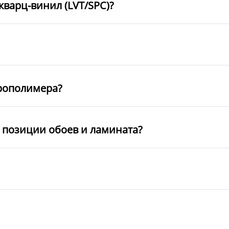
кварц-винил (LVT/SPC)?
рополимера?
е позиции обоев и ламината?