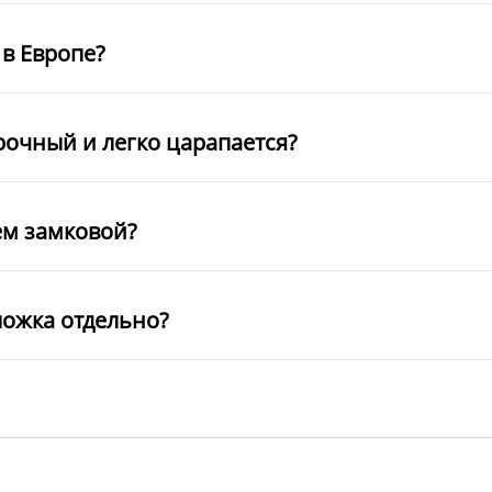
в Европе?
рочный и легко царапается?
ем замковой?
ложка отдельно?