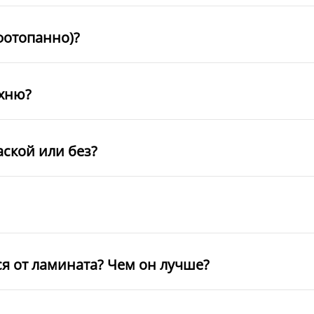
фотопанно)?
ухню?
аской или без?
ся от ламината? Чем он лучше?