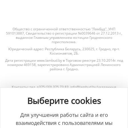
Общество с ограниченной ответственностью "ЛамБуд", УНП
591013887, Свидетельство о регистрации №0039646 от 27.12.2013 г.,
выданное Главным управлением юстиции Гродненского
горисполкома.
Юридический адрес: Республика Беларусь, 230025, г. Гродно, пр-т.
Космонавтов, 2Б.
Дата регистрации www.lambud.by в Торговом реестре 23.10.2014г. под
номером 469158, зарегистрировано Администрацией Ленинского
района г. Гродно.
Контакты: тел. +375 (33) 375 73 83, info@lambud.by (указанные
контакты также являются контактами лиц, уполномоченных
рассматривать обращения покупателей о нарушении их прав).
Выберите cookies
Контакты Отдела торговли и услуг Гродненского горисполкома для
рассмотрения обращений покупателей: тел. +375 (152) 62-69-67, +375
(152) 62-69-71, torg@gorod.grodno.by.
Для улучшения работы сайта и его
взаимодействия с пользователями мы