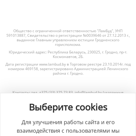
Общество с ограниченной ответственностью "ЛамБуд", УНП
591013887, Свидетельство о регистрации №0039646 от 27.12.2013 г.,
выданное Главным управлением юстиции Гродненского
горисполкома.
Юридический адрес: Республика Беларусь, 230025, г. Гродно, пр-т.
Космонавтов, 2Б.
Дата регистрации www.lambud.by в Торговом реестре 23.10.2014г. под
номером 469158, зарегистрировано Администрацией Ленинского
района г. Гродно.
Контакты: тел. +375 (33) 375 73 83, info@lambud.by (указанные
контакты также являются контактами лиц, уполномоченных
рассматривать обращения покупателей о нарушении их прав).
Выберите cookies
Контакты Отдела торговли и услуг Гродненского горисполкома для
рассмотрения обращений покупателей: тел. +375 (152) 62-69-67, +375
(152) 62-69-71, torg@gorod.grodno.by.
Для улучшения работы сайта и его
взаимодействия с пользователями мы