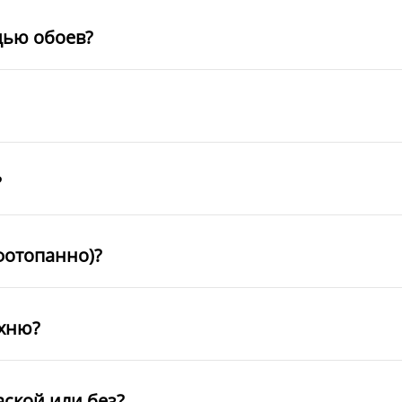
щью обоев?
?
фотопанно)?
ухню?
аской или без?