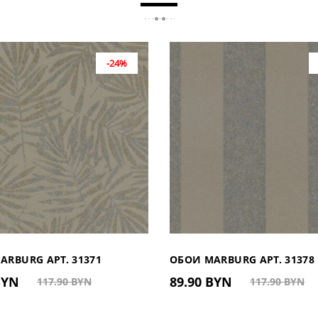
-24%
ARBURG АРТ. 31371
ОБОИ MARBURG АРТ. 31378
 BYN
89.90 BYN
117.90 BYN
117.90 BYN
НИЯ)
(ГЕРМАНИЯ)