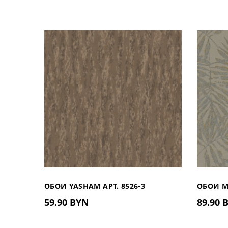
ОБОИ YASHAM АРТ. 8526-3
ОБОИ M
59.90 BYN
89.90
(ТУРЦИЯ)
(ГЕРМА