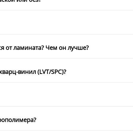
ся от ламината? Чем он лучше?
кварц-винил (LVT/SPC)?
рополимера?