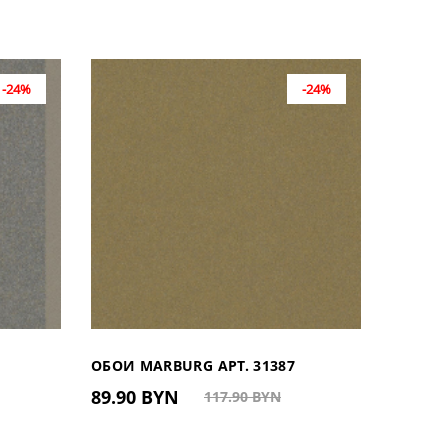
-24%
-24%
ОБОИ MARBURG АРТ. 31387
ОБОИ M
89.90 BYN
89.90
117.90 BYN
(ГЕРМАНИЯ)
(ГЕРМА